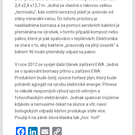
2,4 x2,4 x12,7 m. Jedná se vlastně o takovou velkou
„termosku“, kde vnitřní nerezový plášť je izolován od
stěny minerální vatou. Do tohoto prostoru je
naskladněna biomasa a za pomoci aerobních bakterií je
přeměněna na výrobek, v tomto případě kompost nebo
palivo, které je pak spalováno v teplárnách. Elektronika
se stará o to, aby bakterie „pracovaly na plný úvazek“ a
během 96 hodin přeměnily odpad na palivo.
V roce 2012 se vyvíjel další článek zařízení EWA. Jedná
se o spalování biomasy přímo u zařízení EWA.
Produktem bude čistý, vysoce hořlavý plyn, který bude
pohánět agregát na výrobu elektrické energie. Přinese
to několik nesporných výhod oproti větrným a
fotovoltaickým elektrárnám. Jednak spalovat můžeme
kdykoliv a nemusíme čekat na slunce a vítr, navíc
biologických odpadů lidstvo produkuje stále více.
Použiji-li na závěr slova klasika tak „hov.. hoří”
Facebook
LinkedIn
Email
Copy