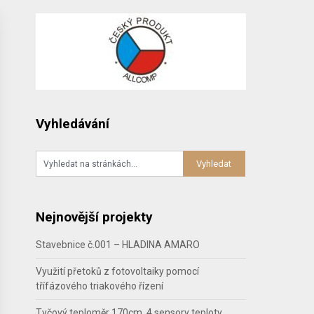
Vyhledávání
Nejnovější projekty
Stavebnice č.001 – HLADINA AMARO
Využití přetoků z fotovoltaiky pomocí
třífázového triakového řízení
Tyčový teploměr 170cm, 4 sensory teploty,