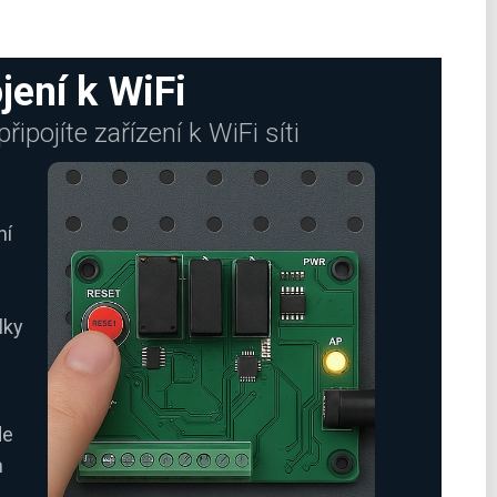
jení k WiFi
pojíte zařízení k WiFi síti
ní
lky
de
m