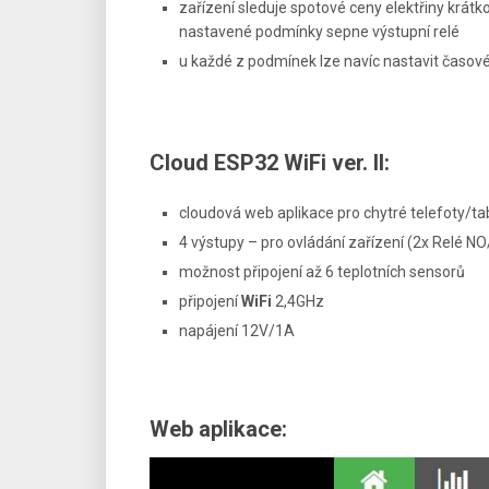
zařízení sleduje spotové ceny elektřiny krá
nastavené podmínky sepne výstupní relé
u každé z podmínek lze navíc nastavit časo
Cloud ESP32 WiFi ver. II:
cloudová web aplikace pro chytré telefoty/tab
4 výstupy – pro ovládání zařízení (2x Relé
možnost připojení až 6 teplotních sensorů
připojení
WiFi
2,4GHz
napájení 12V/1A
Web aplikace: