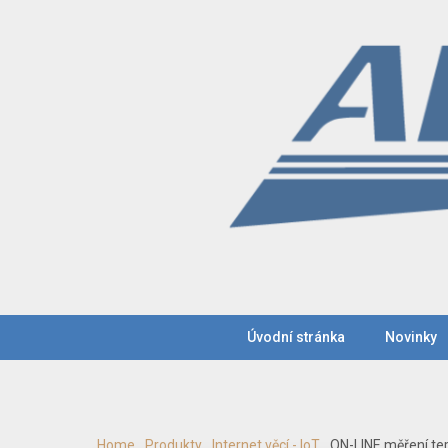
Úvodní stránka
Novinky
Home
Produkty
Internet věcí - IoT
ON-LINE měření tep