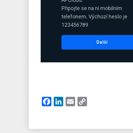
Připojte se na ni mobilním
telefonem. Výchozí heslo je
123456789
Další
Facebook
LinkedIn
Email
Copy
Link