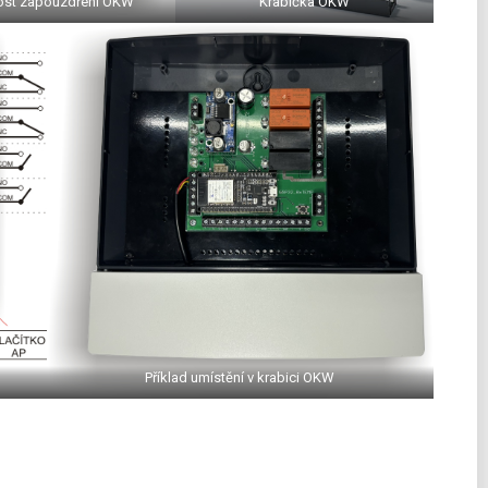
st zapouzdření OKW
Krabička OKW
Příklad umístění v krabici OKW