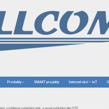
Produkty
SMART projekty
Internet věcí – IoT
O
lot, vzdálené ovládání relé, + nově ovládání dle OTE