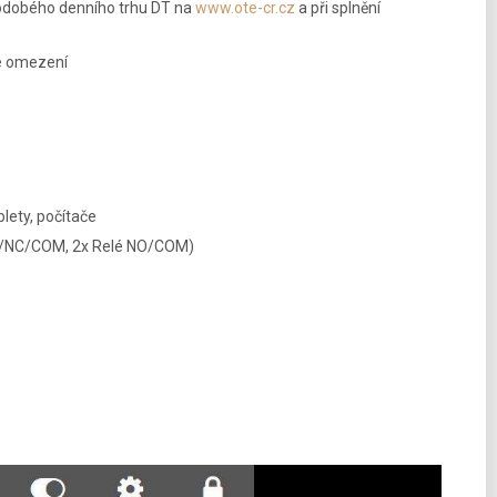
tkodobého denního trhu DT na
www.ote-cr.cz
a při splnění
vé omezení
lety, počítače
 NO/NC/COM, 2x Relé NO/COM)