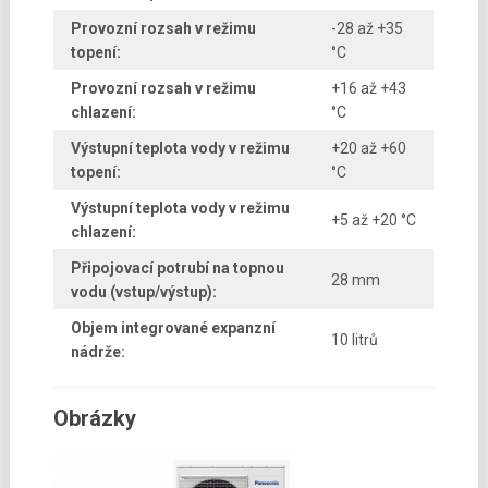
Provozní rozsah v režimu
-28 až +35
topení:
°C
Provozní rozsah v režimu
+16 až +43
chlazení:
°C
Výstupní teplota vody v režimu
+20 až +60
topení:
°C
Výstupní teplota vody v režimu
+5 až +20 °C
chlazení:
Připojovací potrubí na topnou
28 mm
vodu (vstup/výstup):
Objem integrované expanzní
10 litrů
nádrže:
Obrázky