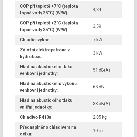
COP při teplotě +7°C (teplota
4,84
topné vody 35°C) (W/W):
COP při teplotě +2°C (teplota
3,59
topné vody 35°C) (W/W):
Chladící výkon :
7 kW
Záložní elektropatrona v
3 kW
hydroboxu:
Hladina akustického tlaku
51 dB(A)
venkovní jednotky:
Hladina akustického výkonu
68 dB
venkovní jednotky:
Hladina akustického tlaku
33 dB(A)
vnitřní jednotky:
Chladivo R410a:
2,85 kg
Přednaplněno chladivem na
10 m
délku: