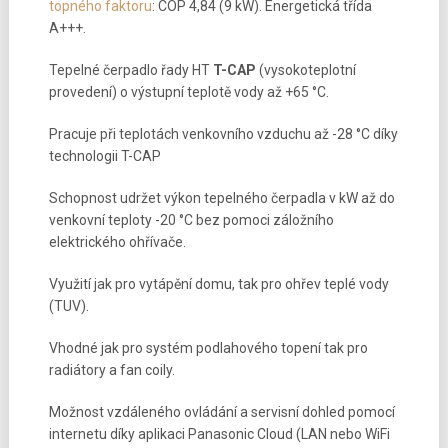
topného faktoru
: COP 4,84 (9 kW). Energetická třída
A+++.
Tepelné čerpadlo řady HT
T-CAP
(vysokoteplotní
provedení) o výstupní teplotě vody až +65 °C.
Pracuje při teplotách venkovního vzduchu až -28 °C díky
technologii T-CAP
Schopnost udržet výkon tepelného čerpadla v kW až do
venkovní teploty -20 °C bez pomoci záložního
elektrického ohřívače.
Využití jak pro vytápění domu, tak pro ohřev teplé vody
(TUV).
Vhodné jak pro systém podlahového topení tak pro
radiátory a fan coily.
Možnost vzdáleného ovládání a servisní dohled pomocí
internetu díky aplikaci Panasonic Cloud (LAN nebo WiFi