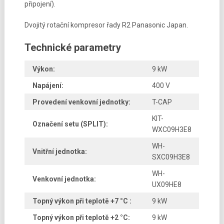
připojení).
Dvojitý rotační kompresor řady R2 Panasonic Japan.
Technické parametry
Výkon:
9 kW
Napájení:
400 V
Provedení venkovní jednotky:
T-CAP
KIT-
Označení setu (SPLIT):
WXC09H3E8
WH-
Vnitřní jednotka:
SXC09H3E8
WH-
Venkovní jednotka:
UX09HE8
Topný výkon při teplotě +7 °C :
9 kW
Topný výkon při teplotě +2 °C:
9 kW