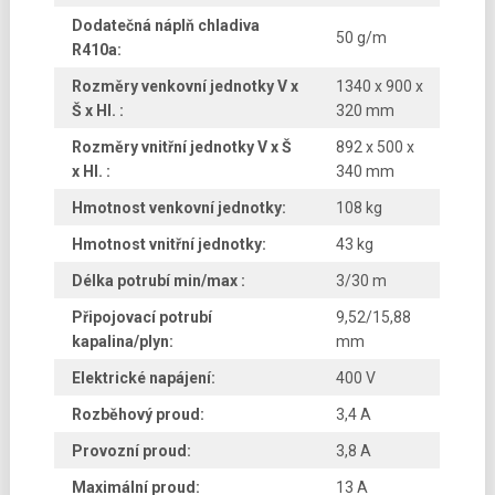
Dodatečná náplň chladiva
50 g/m
R410a:
Rozměry venkovní jednotky V x
1340 x 900 x
Š x Hl. :
320 mm
Rozměry vnitřní jednotky V x Š
892 x 500 x
x Hl. :
340 mm
Hmotnost venkovní jednotky:
108 kg
Hmotnost vnitřní jednotky:
43 kg
Délka potrubí min/max :
3/30 m
Připojovací potrubí
9,52/15,88
kapalina/plyn:
mm
Elektrické napájení:
400 V
Rozběhový proud:
3,4 A
Provozní proud:
3,8 A
Maximální proud:
13 A