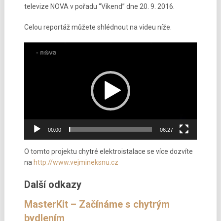
televize NOVA v pořadu “Víkend” dne 20. 9. 2016.
Celou reportáž můžete shlédnout na videu níže.
Video
přehrávač
00:00
06:27
O tomto projektu chytré elektroistalace se více dozvíte
na
http://www.vejmineksnu.cz
Další odkazy
MasterKit – Začínáme s chytrým
bydlením